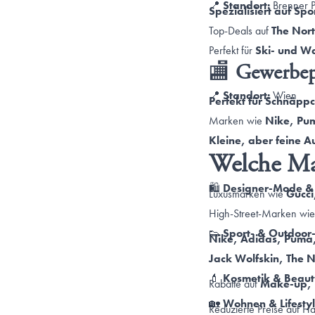
📍
Standort:
Brenner Pa
Spezialisiert auf Sp
Top-Deals auf
The Nor
Perfekt für
Ski- und W
🏬
Gewerbep
📍
Standort:
Wien
Perfekt für Schnäppc
Marken wie
Nike, Pum
Kleine, aber feine 
Welche Mar
🛍
Designer-Mode & 
Luxusmarken wie
Gucci
High-Street-Marken wi
👟
Sport- & Outdoor
Nike, Adidas, Puma
Jack Wolfskin, The 
💄
Kosmetik & Beaut
Rabatte auf
Make-up, 
🏡
Wohnen & Lifesty
Reduzierte Preise auf 