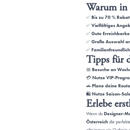
Warum in Ö
✅
Bis zu 70 % Rabat
✅
Vielfältiges Ange
✅
Gute Erreichbarke
✅
Große Auswahl a
✅
Familienfreundlic
Tipps für 
📅
Besuche an Woch
💳
Nutze VIP-Progr
🚗
Plane deine Rout
🛍
Nutze Saison-Sal
Erlebe ers
Wenn du
Designer-Mo
Österreich
die perfekt
gibt immer ein Outlet in