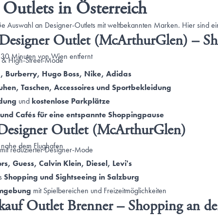
 Outlets in Österreich
ße Auswahl an Designer-Outlets mit weltbekannten Marken. Hier sind ein
 Designer Outlet (McArthurGlen) – S
 30 Minuten von Wien entfernt
- & High-Street-Mode
, Burberry, Hugo Boss, Nike, Adidas
uhen, Taschen, Accessoires und Sportbekleidung
ndung
und
kostenlose Parkplätze
 und Cafés für eine entspannte Shoppingpause
 Designer Outlet (McArthurGlen)
 nahe dem Flughafen
mit reduzierter Designer-Mode
rs, Guess, Calvin Klein, Diesel, Levi's
us
Shopping und Sightseeing in Salzburg
Umgebung
mit Spielbereichen und Freizeitmöglichkeiten
kauf Outlet Brenner – Shopping an der