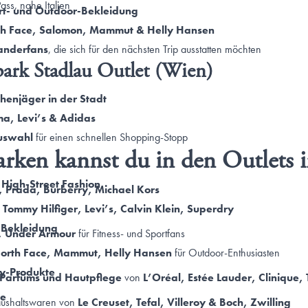
ss, nahe Italien
ort- und Outdoor-Bekleidung
th Face, Salomon, Mammut & Helly Hansen
anderfans
, die sich für den nächsten Trip ausstatten möchten
ark Stadlau Outlet (Wien)
henjäger in der Stadt
a, Levi’s & Adidas
Auswahl
für einen schnellen Shopping-Stopp
ken kannst du in den Outlets i
High-Street Fashion
, Prada, Burberry, Michael Kors
e
Tommy Hilfiger, Levi’s, Calvin Klein, Superdry
-Bekleidung
, Under Armour
für Fitness- und Sportfans
North Face, Mammut, Helly Hansen
für Outdoor-Enthusiasten
y-Produkte
Parfüms und Hautpflege
von
L’Oréal, Estée Lauder, Clinique,
le
Haushaltswaren von
Le Creuset, Tefal, Villeroy & Boch, Zwilling