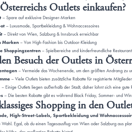
sterreichs Outlets einkaufen?
t
– Spare auf exklusive Designer-Marken
bot
– Luxusmode, Sportbekleidung & Wohnaccessoires
it
– Direkt von Wien, Salzburg & Innsbruck erreichbar
n Marken
– Von High-Fashion bis Outdoor-Kleidung
he Shoppingzentren
– Spielbereiche und kinderfreundliche Restaurant
den Besuch der Outlets in Österr
entagen
– Vermeide das Wochenende, um den größten Andrang zu 
amme
– Viele Outlets bieten zusätzliche Rabatte für registrierte Mitglieder
e
– Einige Outlets liegen außerhalb der Stadt, daher lohnt sich eine gute
es
– Die besten Rabatte gibt es während Black Friday, Sommer- und Wint
tklassiges Shopping in den Outle
de, High-Street-Labels, Sportbekleidung und Wohnaccessoir
e Wahl. Egal, ob du einen Tagesausflug von Wien oder Salzburg aus plans
 der Nähe, das großartige Rabatte bietet!