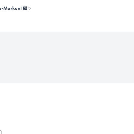
op-Marken!
🛍✨