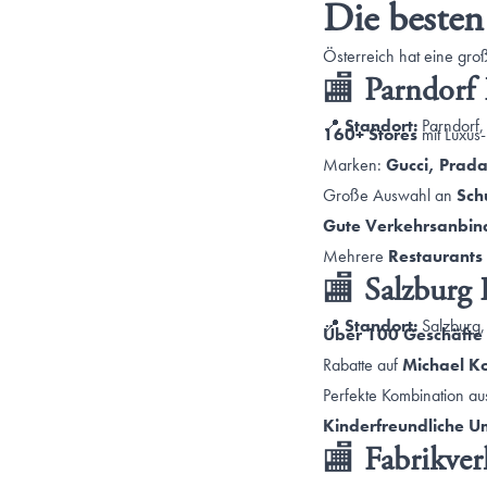
Die besten
Österreich hat eine gro
🏬
Parndorf
📍
Standort:
Parndorf,
160+ Stores
mit Luxus
Marken:
Gucci, Prada
Große Auswahl an
Sch
Gute Verkehrsanbi
Mehrere
Restaurants
🏬
Salzburg
📍
Standort:
Salzburg,
Über 100 Geschäfte
Rabatte auf
Michael Ko
Perfekte Kombination a
Kinderfreundliche 
🏬
Fabrikver