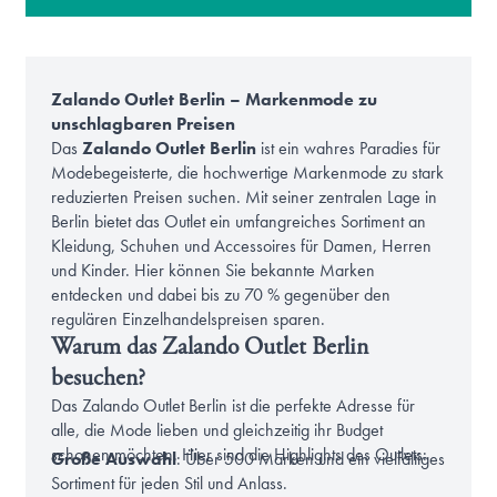
Zalando Outlet Berlin – Markenmode zu
unschlagbaren Preisen
Das
Zalando Outlet Berlin
ist ein wahres Paradies für
Modebegeisterte, die hochwertige Markenmode zu stark
reduzierten Preisen suchen. Mit seiner zentralen Lage in
Berlin bietet das Outlet ein umfangreiches Sortiment an
Kleidung, Schuhen und Accessoires für Damen, Herren
und Kinder. Hier können Sie bekannte Marken
entdecken und dabei bis zu 70 % gegenüber den
regulären Einzelhandelspreisen sparen.
Warum das Zalando Outlet Berlin
besuchen?
Das Zalando Outlet Berlin ist die perfekte Adresse für
alle, die Mode lieben und gleichzeitig ihr Budget
schonen möchten. Hier sind die Highlights des Outlets:
Große Auswahl
: Über 500 Marken und ein vielfältiges
Sortiment für jeden Stil und Anlass.