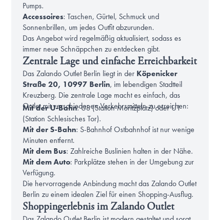
Pumps.
Accessoires
: Taschen, Gürtel, Schmuck und
Sonnenbrillen, um jedes Outfit abzurunden.
Das Angebot wird regelmäßig aktualisiert, sodass es
immer neue Schnäppchen zu entdecken gibt.
Zentrale Lage und einfache Erreichbarkeit
Das Zalando Outlet Berlin liegt in der
Köpenicker
Straße 20, 10997 Berlin
, im lebendigen Stadtteil
Kreuzberg. Die zentrale Lage macht es einfach, das
Outlet mit verschiedenen Verkehrsmitteln zu erreichen:
Mit der U-Bahn
: U8 (Station Moritzplatz) oder U1
(Station Schlesisches Tor).
Mit der S-Bahn
: S-Bahnhof Ostbahnhof ist nur wenige
Minuten entfernt.
Mit dem Bus
: Zahlreiche Buslinien halten in der Nähe.
Mit dem Auto
: Parkplätze stehen in der Umgebung zur
Verfügung.
Die hervorragende Anbindung macht das Zalando Outlet
Berlin zu einem idealen Ziel für einen Shopping-Ausflug.
Shoppingerlebnis im Zalando Outlet
Das Zalando Outlet Berlin ist modern gestaltet und sorgt