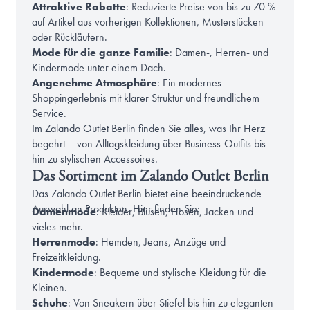
Attraktive Rabatte
: Reduzierte Preise von bis zu 70 %
auf Artikel aus vorherigen Kollektionen, Musterstücken
oder Rückläufern.
Mode für die ganze Familie
: Damen-, Herren- und
Kindermode unter einem Dach.
Angenehme Atmosphäre
: Ein modernes
Shoppingerlebnis mit klarer Struktur und freundlichem
Service.
Im Zalando Outlet Berlin finden Sie alles, was Ihr Herz
begehrt – von Alltagskleidung über Business-Outfits bis
hin zu stylischen Accessoires.
Das Sortiment im Zalando Outlet Berlin
Das Zalando Outlet Berlin bietet eine beeindruckende
Auswahl an Produkten. Hier finden Sie:
Damenmode
: Kleider, Blusen, Hosen, Jacken und
vieles mehr.
Herrenmode
: Hemden, Jeans, Anzüge und
Freizeitkleidung.
Kindermode
: Bequeme und stylische Kleidung für die
Kleinen.
Schuhe
: Von Sneakern über Stiefel bis hin zu eleganten